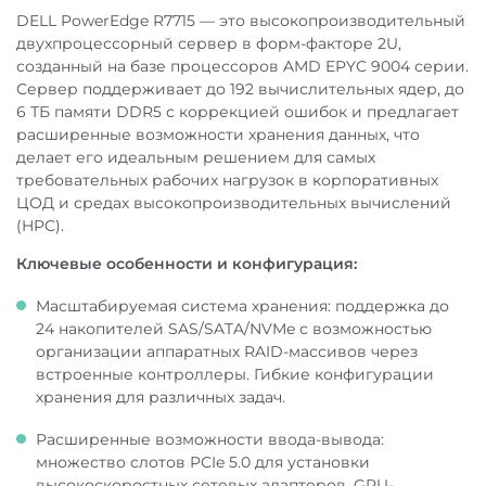
DELL PowerEdge R7715 — это высокопроизводительный
двухпроцессорный сервер в форм-факторе 2U,
созданный на базе процессоров AMD EPYC 9004 серии.
Стоимость доставки:
Сервер поддерживает до 192 вычислительных ядер, до
6 ТБ памяти DDR5 с коррекцией ошибок и предлагает
расширенные возможности хранения данных, что
делает его идеальным решением для самых
требовательных рабочих нагрузок в корпоративных
ЦОД и средах высокопроизводительных вычислений
По Москве и Московской области:
(HPC).
Ключевые особенности и конфигурация:
Масштабируемая система хранения: поддержка до
В регионы РФ:
24 накопителей SAS/SATA/NVMe с возможностью
организации аппаратных RAID-массивов через
встроенные контроллеры. Гибкие конфигурации
хранения для различных задач.
Расширенные возможности ввода-вывода:
Самовывоз:
множество слотов PCIe 5.0 для установки
высокоскоростных сетевых адаптеров, GPU-