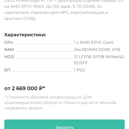
DELL PowerEdge R7715 — двухпроцессорный сервер 2U
на AMD EPYC 9004. До 192 ядер, 6 ТБ DDR5, 24
накопителя. Идеален для HPC, виртуализации и
крупных СУБД.
Характеристики:
CPU
1 x AMD EPYC Gen5
RAM
24x RDIMM DDR5, 6TB
HDD
12 LFF/16 SFF/8 NVMe/40
EDSFF
БП
1 PSU
от 2 669 000 ₽*
* Стоимость базовой конфигурации. Для
индивидуальной сборки и точного расчета просьба
направить запрос
Заказать