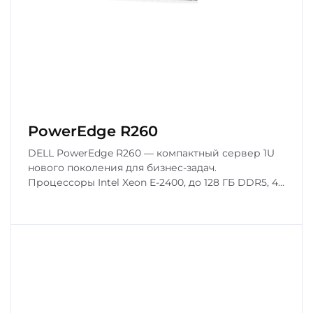
PowerEdge R260
DELL PowerEdge R260 — компактный сервер 1U
нового поколения для бизнес-задач.
Процессоры Intel Xeon E-2400, до 128 ГБ DDR5, 4
слота NVMe/SATA. Оптимален для сетевых служб
и периметра ЦОД