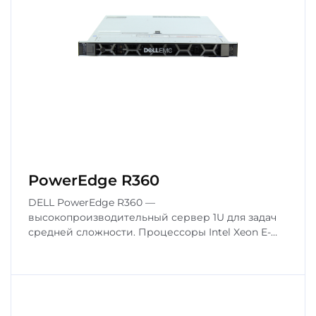
PowerEdge R360
DELL PowerEdge R360 —
высокопроизводительный сервер 1U для задач
средней сложности. Процессоры Intel Xeon E-
2400, до 128 ГБ DDR5, 4 слota NVMe/SATA.
Идеален для виртуализации и бизнес-
приложений.