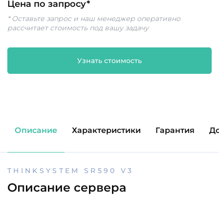
Цена по запросу*
* Оставьте запрос и наш менеджер оперативно
рассчитает стоимость под вашу задачу
Узнать стоимость
Описание
Характеристики
Гарантия
Д
THINKSYSTEM SR590 V3
THINKSYSTEM SR590 V3
Описание сервера
Отзывы клиентов
Написать отзыв
CPU
2х Intel Xeon Platinum