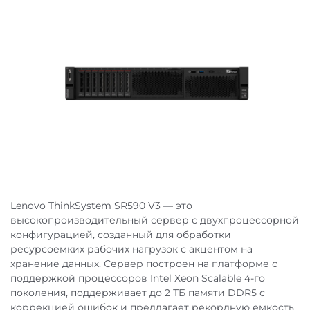
RAM
Гарантия
16 x LRDIMMх TruDDR4
1ТБ
HDD
14 LFF/16 SFF
Пока нет отзывов об этом товаре. Будьте первым, кто
БП
PSU 550/750
Расширенная сервисная поддержка
оставит отзыв!
оборудования
Оперативная память
Поддержка до 1024GB
максимально, 16 DIMM
портов
Тип дисков
2.5'' SFF
Сетевая карта
2 port 1Gb/s (Integrated)
Стоимость доставки:
Рельсы в стойку
Да
Размеры (Ш х Г х В)
445 x 720 x 87
Форм-фактор
2U
Lenovo ThinkSystem SR590 V3 — это
высокопроизводительный сервер с двухпроцессорной
По Москве и Московской области:
конфигурацией, созданный для обработки
ресурсоемких рабочих нагрузок с акцентом на
хранение данных. Сервер построен на платформе с
поддержкой процессоров Intel Xeon Scalable 4-го
В регионы РФ:
поколения, поддерживает до 2 ТБ памяти DDR5 с
коррекцией ошибок и предлагает рекордную емкость