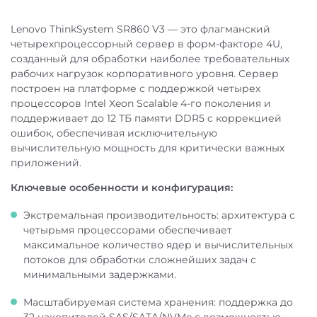
Форм-фактор
4U
Lenovo ThinkSystem SR860 V3 — это флагманский
четырехпроцессорный сервер в форм-факторе 4U,
Стоимость доставки:
созданный для обработки наиболее требовательных
рабочих нагрузок корпоративного уровня. Сервер
построен на платформе с поддержкой четырех
процессоров Intel Xeon Scalable 4-го поколения и
поддерживает до 12 ТБ памяти DDR5 с коррекцией
ошибок, обеспечивая исключительную
По Москве и Московской области:
вычислительную мощность для критически важных
приложений.
Ключевые особенности и конфигурация:
В регионы РФ:
Экстремальная производительность: архитектура с
четырьмя процессорами обеспечивает
максимальное количество ядер и вычислительных
потоков для обработки сложнейших задач с
минимальными задержками.
Самовывоз:
Масштабируемая система хранения: поддержка до