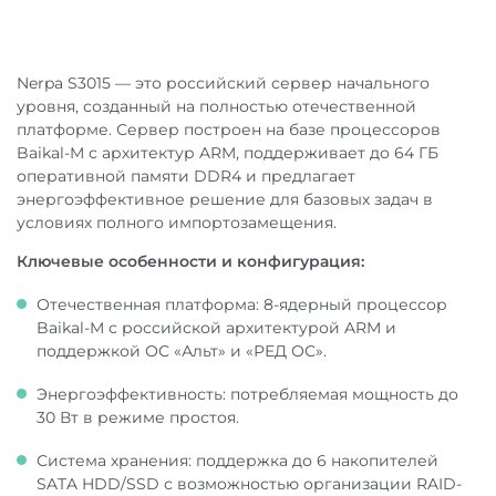
Nerpa S3015 — это российский сервер начального
уровня, созданный на полностью отечественной
По Москве и Московской области:
платформе. Сервер построен на базе процессоров
Baikal-M с архитектур ARM, поддерживает до 64 ГБ
оперативной памяти DDR4 и предлагает
энергоэффективное решение для базовых задач в
условиях полного импортозамещения.
В регионы РФ:
Ключевые особенности и конфигурация:
Отечественная платформа: 8-ядерный процессор
Baikal-M с российской архитектурой ARM и
поддержкой ОС «Альт» и «РЕД ОС».
Самовывоз:
Энергоэффективность: потребляемая мощность до
30 Вт в режиме простоя.
Система хранения: поддержка до 6 накопителей
SATA HDD/SSD с возможностью организации RAID-