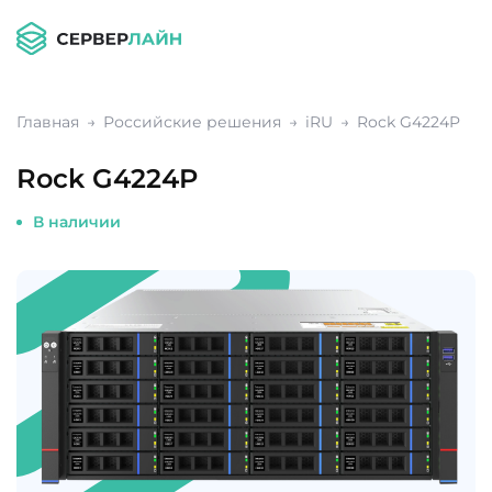
Главная
Российские решения
iRU
Rock G4224P
Rock G4224P
В наличии