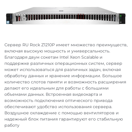
Характеристики не указаны
Гарантия
Пока нет отзывов об этом товаре. Будьте первым, кто
Расширенная сервисная поддержка
оставит отзыв!
оборудования
Сервер RU Rock Z1210P имеет множество преимуществ,
включая высокую мощность и универсальность.
Благодаря двум сокетам Intel Xeon Scalable и
поддержке различных операционных систем, сервер
может использоваться для различных задач, включая
Стоимость доставки:
обработку данных и хранение информации. Большое
количество слотов памяти и возможность расширения
делают его идеальным для работы с большими
объемами данных. Встроенная видеокарта и
возможность подключения оптического привода
По Москве и Московской области:
обеспечивают удобство использования сервера.
Воздушное охлаждение с помощью вентиляторов и
надежный блок питания гарантируют его стабильную
работу