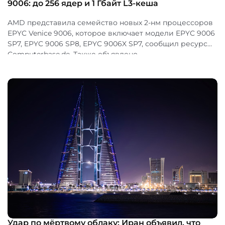
9006: до 256 ядер и 1 Гбайт L3-кеша
AMD представила семейство новых 2-нм процессоров
EPYC Venice 9006, которое включает модели EPYC 9006
SP7, EPYC 9006 SP8, EPYC 9006X SP7, сообщил ресурс
Computerbase.de. Также объявлено...
Удар по мёртвому облаку: Иран объявил, что