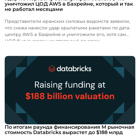
уничтожил ЦОД AWS в Бахрейне, который и так
не работал месяцами
Представители иранских силовых ведомств заявили,
что снова нанесли удар крылатыми ракетами по дата-
центру AWS в Бахрейне и уничтожили его, хотя сам
ЦОД был выведен из строя ещё во врем...
По итогам раунда финансирования M рыночная
стоимость Databricks вырастет до $188 млрд