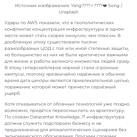
Источник изображения: Yang????‍♂️????❤️ Song /
Unsplash
Удары по AWS показали, что в геополитических
конфликтах концентрация инфраструктуры в одном
месте может стать скорее минусом, чем плюсом. В
дооблачную эпоху существовали тысячи
разнообразных ЦОД с той или иной степенью защиты,
но большинство из них не были критически важными
для жизни и работы великого множества людей сразу.
В эпоху гиперскейлеров нормой стали огромные
кампусы, поэтому чрезвычайно надёжные в обычное
время дата-центры являются привлекательной целью,
поражение которой может принести серьёзный
ущерб.
Хотя отказываться от облачных технологий уже поздно,
возможно, придётся переосмыслить их архитектуру.
По словам Datacenter Knowledge, IT-инфраструктура
должна служить подспорьем бизнесу и не
предназначена для апокалиптических сценариев без
экономического обоснования. Другими словами,