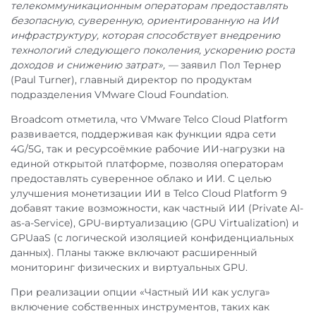
телекоммуникационным операторам предоставлять
безопасную, суверенную, ориентированную на ИИ
инфраструктуру, которая способствует внедрению
технологий следующего поколения, ускорению роста
доходов и снижению затрат», —
заявил Пол Тернер
(Paul Turner), главный директор по продуктам
подразделения VMware Cloud Foundation.
Broadcom отметила, что VMware Telco Cloud Platform
развивается, поддерживая как функции ядра сети
4G/5G, так и ресурсоёмкие рабочие ИИ-нагрузки на
единой открытой платформе, позволяя операторам
предоставлять суверенное облако и ИИ. С целью
улучшения монетизации ИИ в Telco Cloud Platform 9
добавят такие возможности, как частный ИИ (Private AI-
as-a-Service), GPU-виртуализацию (GPU Virtualization) и
GPUaaS (с логической изоляцией конфиденциальных
данных). Планы также включают расширенный
мониторинг физических и виртуальных GPU.
При реализации опции «Частный ИИ как услуга»
включение собственных инструментов, таких как