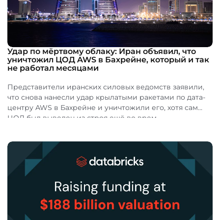
Удар по мёртвому облаку: Иран объявил, что
уничтожил ЦОД AWS в Бахрейне, который и так
не работал месяцами
Представители иранских силовых ведомств заявили,
что снова нанесли удар крылатыми ракетами по дата-
центру AWS в Бахрейне и уничтожили его, хотя сам
ЦОД был выведен из строя ещё во врем...