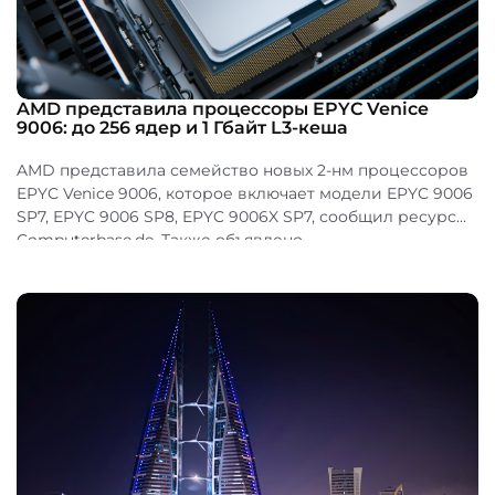
AMD представила процессоры EPYC Venice
9006: до 256 ядер и 1 Гбайт L3-кеша
AMD представила семейство новых 2-нм процессоров
EPYC Venice 9006, которое включает модели EPYC 9006
SP7, EPYC 9006 SP8, EPYC 9006X SP7, сообщил ресурс
Computerbase.de. Также объявлено...