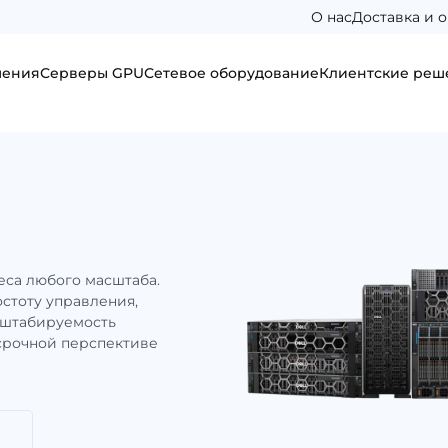
О нас
Доставка и о
шения
Серверы GPU
Сетевое оборудование
Клиентские реш
са любого масштаба.
остоту управления,
сштабируемость
осрочной перспективе