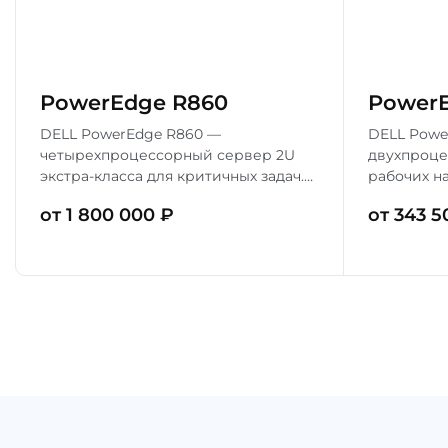
PowerEdge R860
PowerE
DELL PowerEdge R860 —
DELL Powe
четырехпроцессорный сервер 2U
двухпроце
экстра-класса для критичных задач.
рабочих н
Процессоры Intel Xeon Scalable 4-го
Процессоры
от 1 800 000 ₽
от 343 5
поколения, до 4 ТБ DDR5. Идеален
поколения,
для СУБД и крупной виртуализации.
накопител
виртуализ
приложен