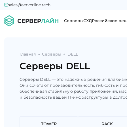
sales@serverline.tech
Серверы
СХД
Российские ре
Главная
Серверы
DELL
Cерверы DELL
Серверы DELL — это надёжные решения для бизне
Они сочетают производительность, гибкость и пр
обеспечивая стабильную работу приложений, ма
и безопасность вашей IT-инфраструктуры в долг
TOWER
RACK