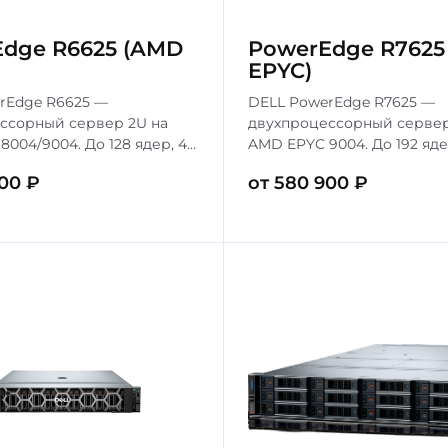
dge R6625 (AMD
PowerEdge R7625
EPYC)
rEdge R6625 —
DELL PowerEdge R7625 —
ссорный сервер 2U на
двухпроцессорный сервер
004/9004. До 128 ядер, 4
AMD EPYC 9004. До 192 яде
10 накопителей. Идеален
DDR5, 24 накопителя. Иде
00 ₽
от 580 900 ₽
виртуализации и
виртуализации, HPC и кр
руженных приложений.
СУБД.