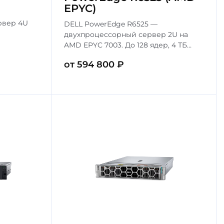
EPYC)
рвер 4U
DELL PowerEdge R6525 —
двухпроцессорный сервер 2U на
роцессоры
AMD EPYC 7003. До 128 ядер, 4 ТБ
 DDR5.
DDR4, 10 накопителей. Идеален для
от 594 800 ₽
УБД и ERP-
высокоплотных ЦОД и
виртуализации.