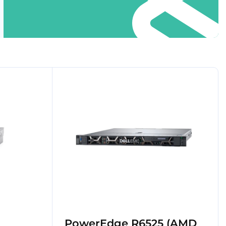
PowerEdge R6525 (AMD