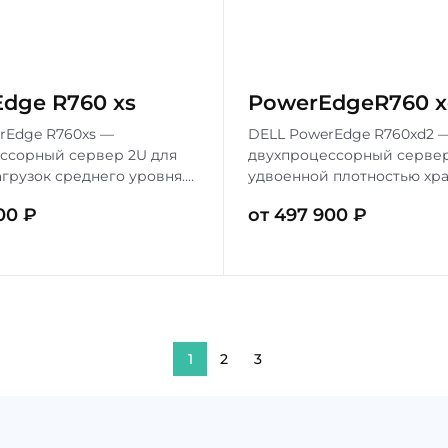
dge R760 xs
PowerEdgeR760 x
rEdge R760xs —
DELL PowerEdge R760xd2 
ссорный сервер 2U для
двухпроцессорный сервер
агрузок среднего уровня.
удвоенной плотностью хра
 Intel Xeon Scalable 4-го
Процессоры Intel Xeon Scal
00 ₽
от 497 900 ₽
 до 1 ТБ DDR5, 12
поколения, до 2 ТБ DDR5, 
ей. Идеален для
накопителя. Идеален для B
ации и бизнес-
архивов.
ий.
1
2
3