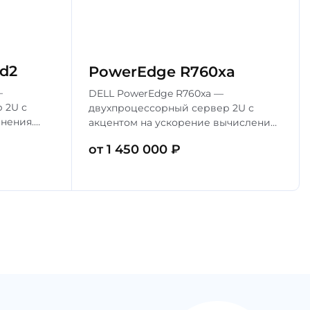
d2
PowerEdge R760xa
—
DELL PowerEdge R760xa —
 2U с
двухпроцессорный сервер 2U с
нения.
акцентом на ускорение вычислений.
able 4-го
Процессоры Intel Xeon Scalable 4-го
от 1 450 000 ₽
32
поколения, до 2 ТБ DDR5, поддержка
ig Data и
до 4 GPU. Идеален для ИИ и HPC