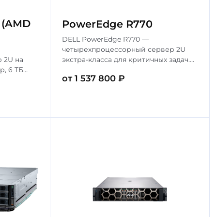
 (AMD
PowerEdge R770
DELL PowerEdge R770 —
четырехпроцессорный сервер 2U
экстра-класса для критичных задач.
 2U на
Процессоры Intel Xeon Scalable 5-го
р, 6 ТБ
от 1 537 800 ₽
поколения, до 6 ТБ DDR5. Идеален
ален для
для СУБД и крупной виртуализации.
упных