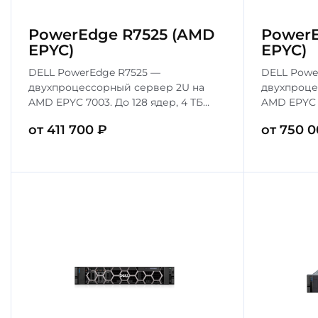
PowerEdge R7525 (AMD
PowerE
EPYC)
EPYC)
DELL PowerEdge R7525 —
DELL Powe
двухпроцессорный сервер 2U на
двухпроце
AMD EPYC 7003. До 128 ядер, 4 ТБ
AMD EPYC 8
DDR4, 32 накопителя. Идеален для
ТБ DDR5, 
от 411 700 ₽
от 750 0
виртуализации, HPC и хранилищ
для ЦОД, 
данных
высоконаг