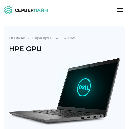
Главная
Серверы GPU
HPE
HPE GPU